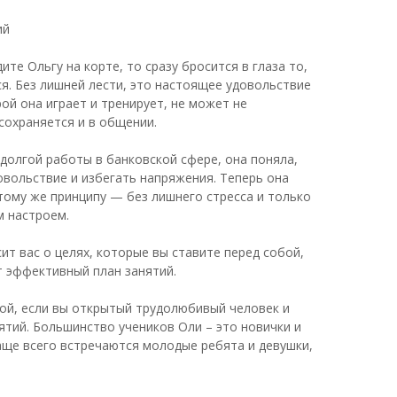
ий
дите Ольгу на корте, то сразу бросится в глаза то,
я. Без лишней лести, это настоящее удовольствие
орой она играет и тренирует, не может не
 сохраняется и в общении.
 долгой работы в банковской сфере, она поняла,
овольствие и избегать напряжения. Теперь она
тому же принципу — без лишнего стресса и только
 настроем.
ит вас о целях, которые вы ставите перед собой,
ет эффективный план занятий.
ой, если вы открытый трудолюбивый человек и
ятий. Большинство учеников Оли – это новички и
чаще всего встречаются молодые ребята и девушки,